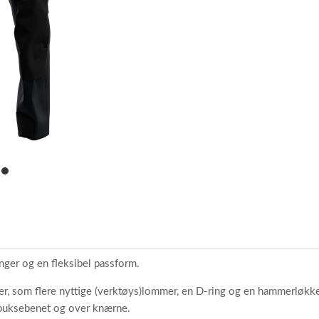
item
0
ger og en fleksibel passform.
er, som flere nyttige (verktøys)lommer, en D-ring og en hammerløkke
å buksebenet og over knærne.