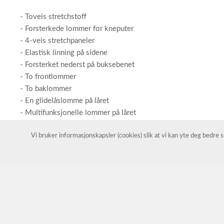
- Toveis stretchstoff
- Forsterkede lommer for kneputer
- 4-veis stretchpaneler
- Elastisk linning på sidene
- Forsterket nederst på buksebenet
- To frontlommer
- To baklommer
- En glidelåslomme på låret
- Multifunksjonelle lommer på låret
- D-ring
Vi bruker informasjonskapsler (cookies) slik at vi kan yte deg bedre
- Hammerløkke
- Kompatibel med Safety Jogger lommer
}