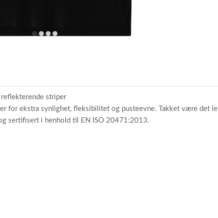
item
item
item
item
0
1
2
3
reflekterende striper
 for ekstra synlighet, fleksibilitet og pusteevne. Takket være det l
og sertifisert i henhold til EN ISO 20471:2013.