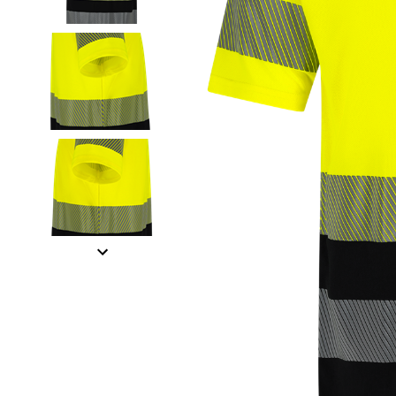
Item
1
of
4