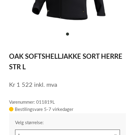
item
0
Item
1
OAK SOFTSHELLJAKKE SORT HERRE
of
1
STR L
Kr
1 522
inkl. mva
Varenummer: 011819L
Bestilingsvare 5-7 virkedager
Velg størrelse: