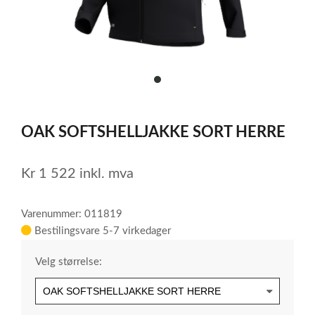
item
0
Item
1
OAK SOFTSHELLJAKKE SORT HERRE
of
1
Kr
1 522
inkl. mva
Varenummer: 011819
Bestilingsvare 5-7 virkedager
Velg størrelse: