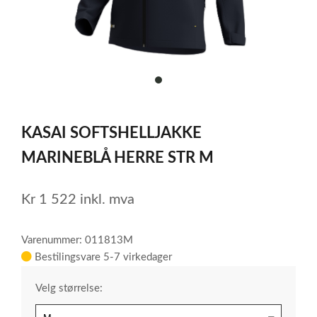
item
0
Item
1
KASAI SOFTSHELLJAKKE
of
1
MARINEBLÅ HERRE STR M
Kr
1 522
inkl. mva
Varenummer: 011813M
Bestilingsvare 5-7 virkedager
Velg størrelse: