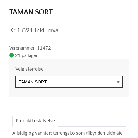
1
TAMAN SORT
of
3
Kr
1 891
inkl. mva
Varenummer: 11472
21 på lager
Velg størrelse:
Produktbeskrivelse
Allsidig og vanntett terrengsko som tilbyr den ultimate