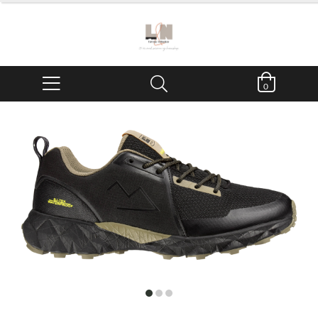
0
item
item
item
0
1
2
Item