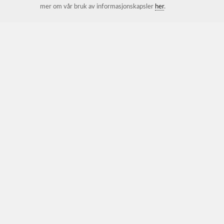
mer om vår bruk av informasjonskapsler
her
.
Lindstrøm og Nilsson AS
L & N Norge AS er et 100 % norskeid aksjeselskap som er
importør og distributør av blant annet varemerkene The Original
Muck Boot Company, Pollyboot, Sir Safety og Safety Jogger. L &
N Norge AS besitter meget lang og bred erfaring innenfor fottøy
og verneutstyrsbransjen.