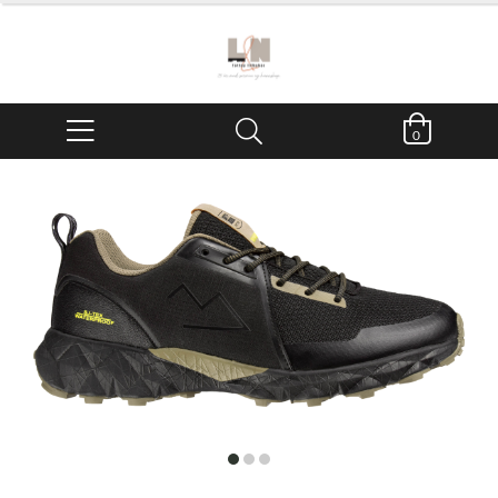
0
item
item
item
0
1
2
Item