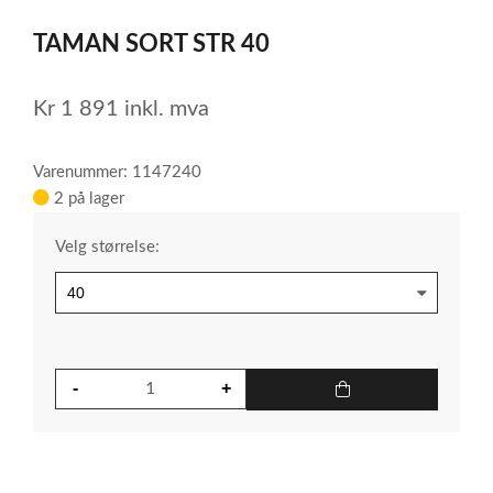
1
TAMAN SORT STR 40
of
3
Kr
1 891
inkl. mva
Varenummer: 1147240
2 på lager
Velg størrelse: