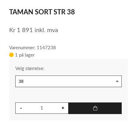
1
TAMAN SORT STR 38
of
3
Kr
1 891
inkl. mva
Varenummer: 1147238
1 på lager
Velg størrelse: