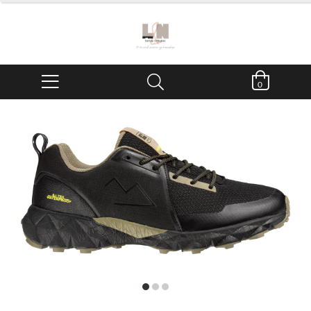
0
item
item
item
0
1
2
Item