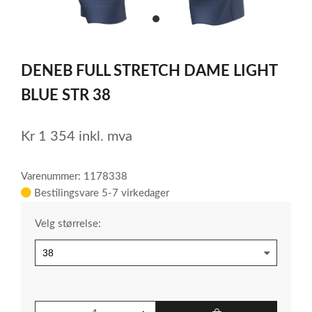
item
0
Item
1
DENEB FULL STRETCH DAME LIGHT
of
1
BLUE STR 38
Kr
1 354
inkl. mva
Varenummer: 1178338
Bestilingsvare 5-7 virkedager
Velg størrelse: