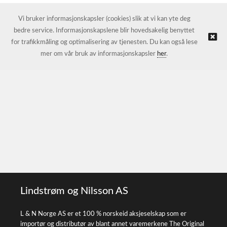
Vi bruker informasjonskapsler (cookies) slik at vi kan yte deg
bedre service. Informasjonskapslene blir hovedsakelig benyttet
for trafikkmåling og optimalisering av tjenesten. Du kan også lese
mer om vår bruk av informasjonskapsler
her
.
Lindstrøm og Nilsson AS
L & N Norge AS er et 100 % norskeid aksjeselskap som er
importør og distributør av blant annet varemerkene The Original