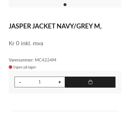
item
0
Item
1
JASPER JACKET NAVY/GREY M,
of
1
Kr
0
inkl. mva
Varenummer: MC4224M
Ingen på lager