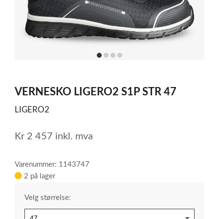
sko
komfort
og
emt
førsteklasses
beskyttelse.
item
item
item
item
Denne
0
1
2
3
Item
skoen
ssko
1
er
VERNESKO LIGERO2 S1P STR 47
of
designet
4
for
LIGERO2
å
møte
Kr
2 457
inkl. mva
behovene
til
Varenummer: 1143747
aktive
2 på lager
arbeidere
som
Velg størrelse:
søker