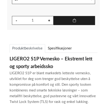
en
moderne
vernesko
uten
å
gå
på
kompromiss
med
Produktbeskrivelse
Spesifikasjoner
sikkerheten.
LIGERO2 S1P Vernesko – Ekstremt lett
En
og sporty arbeidssko
bemerkelsesverdig
LIGERO2 S1P er blant markedets letteste vernesko,
funksjon
utviklet for deg som trenger god beskyttelse uten å
ved
kompromisse på komfort og stil. Den sporty looken
Ligero2
kombineres med smarte tekniske løsninger – som
S1P
metallfri beskyttelse, god pusteevne og vårt innovative
er
Twist Lock System (TLS) for rask og enkel lukking.