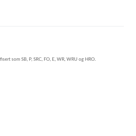
rtifisert som SB, P, SRC, FO, E, WR, WRU og HRO.