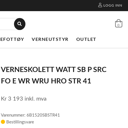
LOGG INN
0
NEFOTTØY
VERNEUTSTYR
OUTLET
VERNESKOLETT WATT SB P SRC
FO E WR WRU HRO STR 41
Kr
3 193
inkl. mva
Varenummer: 6B1520SBSTR41
Bestillingsvare