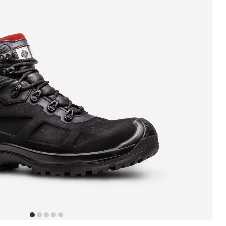
item
item
item
item
item
0
1
2
3
4