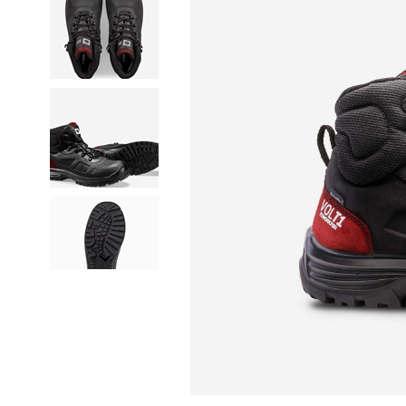
Item
1
of
5