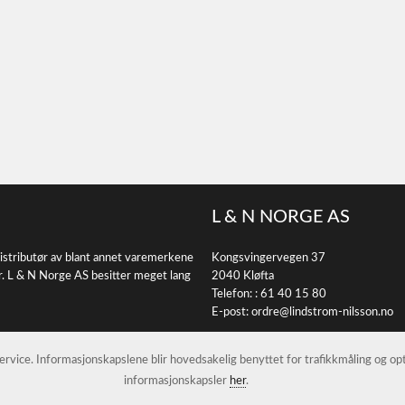
L & N NORGE AS
istributør av blant annet varemerkene
Kongsvingervegen 37
r. L & N Norge AS besitter meget lang
2040 Kløfta
Telefon: :
61 40 15 80
E-post:
ordre@lindstrom-nilsson.no
 service. Informasjonskapslene blir hovedsakelig benyttet for trafikkmåling og o
informasjonskapsler
her
.