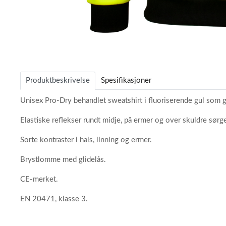
Item
1
of
Produktbeskrivelse
Spesifikasjoner
1
Unisex Pro-Dry behandlet sweatshirt i fluoriserende gul som gj
Elastiske reflekser rundt midje, på ermer og over skuldre sørge
Sorte kontraster i hals, linning og ermer.
Brystlomme med glidelås.
CE-merket.
EN 20471, klasse 3.