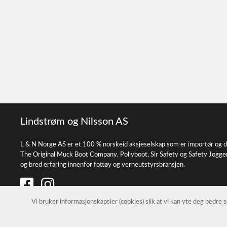
Lindstrøm og Nilsson AS
L & N Norge AS er et 100 % norskeid aksjeselskap som er importør og d
The Original Muck Boot Company, Pollyboot, Sir Safety og Safety Jogge
og bred erfaring innenfor fottøy og verneutstyrsbransjen.
Vi bruker informasjonskapsler (cookies) slik at vi kan yte deg bedre