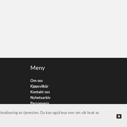
Meny
Om oss
Kjøpsvilkår
Kontakt oss
Nyhetsarkiv
Personvern
ptimalisering av tjenesten. Du kan også lese mer om vår bruk av
© L & N NORGE AS |
Nettbutikk levert av Kréatif