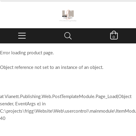
0
Error loading product page.
Object reference not set to an instance of an object.
at Vianett.Publishing.Web.PostTemplateModule.Page_Load(Object
sender, EventArgs e) in
C:\projects\frigg\Website\Web\usercontrol\mainmodule\ItemModul
40