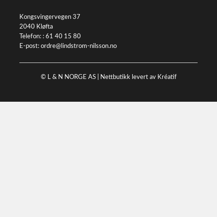
Kongsvingervegen 37
2040 Kløfta
Telefon: :
61 40 15 80
E-post:
ordre@lindstrom-nilsson.no
© L & N NORGE AS |
Nettbutikk levert av Kréatif