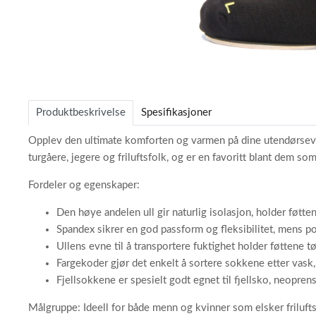
Item
1
of
Produktbeskrivelse
Spesifikasjoner
1
Opplev den ultimate komforten og varmen på dine utendørsevent
turgåere, jegere og friluftsfolk, og er en favoritt blant dem som
Fordeler og egenskaper:
Den høye andelen ull gir naturlig isolasjon, holder føtt
Spandex sikrer en god passform og fleksibilitet, mens po
Ullens evne til å transportere fuktighet holder føttene tø
Fargekoder gjør det enkelt å sortere sokkene etter vask, sl
Fjellsokkene er spesielt godt egnet til fjellsko, neopre
Målgruppe: Ideell for både menn og kvinner som elsker friluftsli