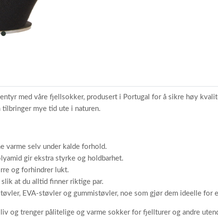
38,
39-
41,
item
42-
0
44,
45-
48
Pakke:
Prisen
yr med våre fjellsokker, produsert i Portugal for å sikre høy kvalit
er
 tilbringer mye tid ute i naturen.
oppgitt
per
3-
ene varme selv under kalde forhold.
pakning
lyamid gir ekstra styrke og holdbarhet.
rre og forhindrer lukt.
ik at du alltid finner riktige par.
Produsert
nstøvler, EVA-støvler og gummistøvler, noe som gjør dem ideelle for e
i:
v og trenger pålitelige og varme sokker for fjellturer og andre utendør
Portugal