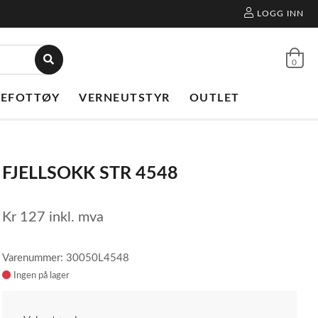
LOGG INN
0
NEFOTTØY
VERNEUTSTYR
OUTLET
FJELLSOKK STR 4548
Kr
127
inkl. mva
Varenummer: 30050L4548
Ingen på lager