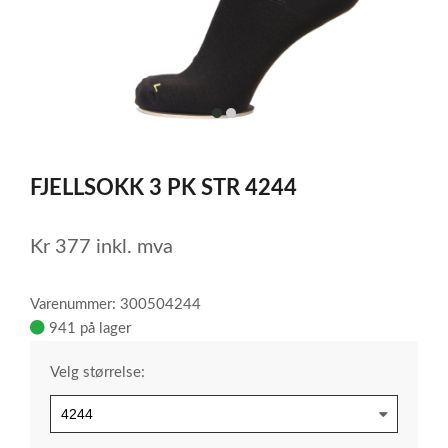
item
item
0
1
Item
1
FJELLSOKK 3 PK STR 4244
of
2
Kr
377
inkl. mva
Varenummer: 300504244
941 på lager
Velg størrelse: