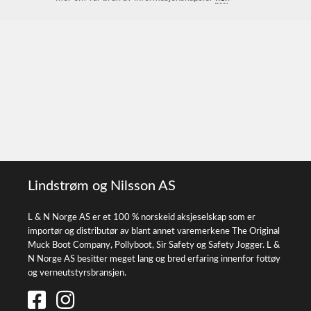
Lindstrøm og Nilsson AS
L & N Norge AS er et 100 % norskeid aksjeselskap som er
importør og distributør av blant annet varemerkene The Original
Muck Boot Company, Pollyboot, Sir Safety og Safety Jogger. L &
N Norge AS besitter meget lang og bred erfaring innenfor fottøy
og verneutstyrsbransjen.