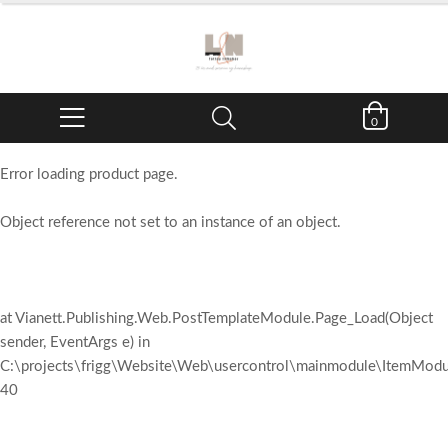
0
Error loading product page.
Object reference not set to an instance of an object.
at Vianett.Publishing.Web.PostTemplateModule.Page_Load(Object
sender, EventArgs e) in
C:\projects\frigg\Website\Web\usercontrol\mainmodule\ItemModul
40