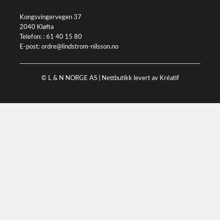
Kongsvingervegen 37
2040 Kløfta
Telefon: :
61 40 15 80
E-post:
ordre@lindstrom-nilsson.no
© L & N NORGE AS |
Nettbutikk levert av Kréatif