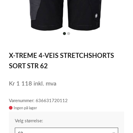
item
item
0
1
Item
1
X-TREME 4-VEIS STRETCHSHORTS
of
2
SORT STR 62
Kr
1 118
inkl. mva
Varenummer: 636631720112
Ingen på lager
Velg størrelse: