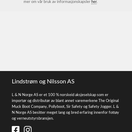
mer om vår bruk av informasjonskapsler
her
.
Lindstrøm og Nilsson AS
L & N Norge AS er et 100 % norskeid aksjeselskap som er
importør og distributør av blant annet varemerkene The Original
Muck Boot Company, Pollyboot, Sir Safety og Safety Jogger. L &
N Norge AS besitter meget lang og bred erfaring innenfor fottøy
og verneutstyrsbransjen.