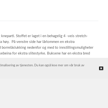
parti. Stoffet er laget i en behagelig 4 -veis stretch-
stra høy. På venstre side har lårlommen en ekstra
orrelåslukking nedenfor og med to innstillingsmuligheter
sebeina for ekstra slitestyrke. Buksene har en ekstra bred
ptimalisering av tjenesten. Du kan også lese mer om vår bruk av