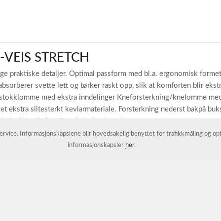
-VEIS STRETCH
raktiske detaljer. Optimal passform med bl.a. ergonomisk formet kne
absorberer svette lett og tørker raskt opp, slik at komforten blir ek
tokklomme med ekstra inndelinger Kneforsterkning/knelomme med b
et ekstra slitesterkt kevlarmateriale. Forsterkning nederst bakpå buk
hvis det er behov for ekstra benlengde.
 service. Informasjonskapslene blir hovedsakelig benyttet for trafikkmåling og o
er selges separat)
informasjonskapsler
her
.