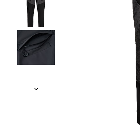
Item
1
of
3