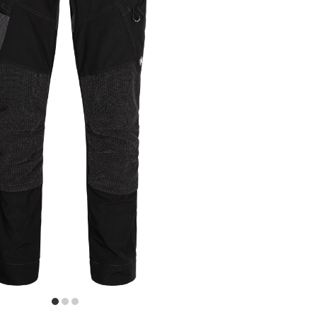
item
item
item
0
1
2