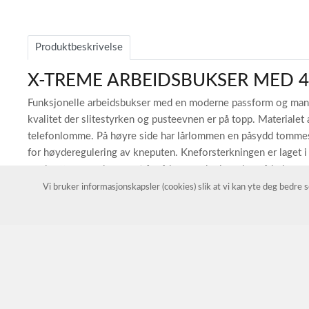
Item
1
of
Produktbeskrivelse
3
X-TREME ARBEIDSBUKSER MED 4
Funksjonelle arbeidsbukser med en moderne passform og mange p
kvalitet der slitestyrken og pusteevnen er på topp. Materialet 
telefonlomme. På høyre side har lårlommen en påsydd tommes
for høyderegulering av kneputen. Kneforsterkningen er laget i 
oppbrett som er beregnet for å kunne øke lengden på buksene 
Vi bruker informasjonskapsler (cookies) slik at vi kan yte deg bedre
Knapper for enkel påsetting av hengelommer. (NB! Hengelomm
EGENSKAPER:
Smalere passform
Ergonomisk formet kneparti med Teamid® forsterkning
D-ring foran for festing av f.eks. ID-kort.
To romslige skrålommer foran.