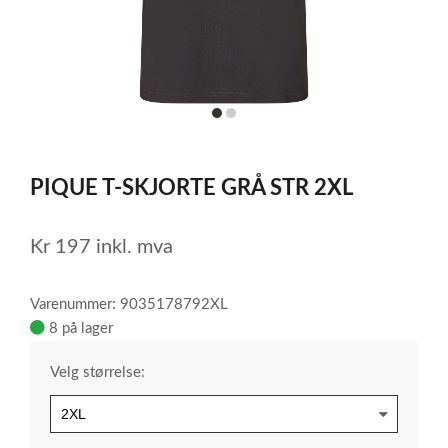
item
item
0
1
Item
1
PIQUE T-SKJORTE GRÅ STR 2XL
of
2
Kr
197
inkl. mva
Varenummer: 9035178792XL
8 på lager
Velg størrelse: