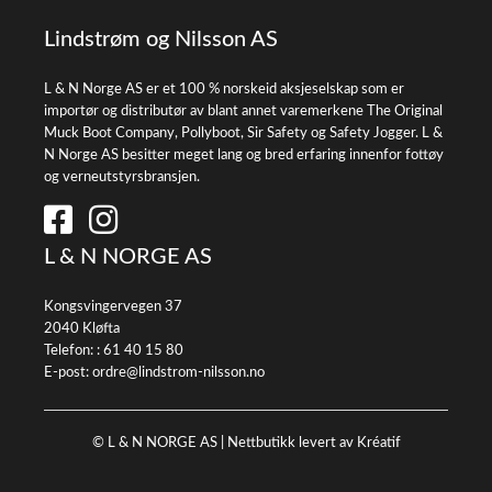
Lindstrøm og Nilsson AS
L & N Norge AS er et 100 % norskeid aksjeselskap som er
importør og distributør av blant annet varemerkene The Original
Muck Boot Company, Pollyboot, Sir Safety og Safety Jogger. L &
N Norge AS besitter meget lang og bred erfaring innenfor fottøy
og verneutstyrsbransjen.
L & N NORGE AS
Kongsvingervegen 37
2040 Kløfta
Telefon: :
61 40 15 80
E-post:
ordre@lindstrom-nilsson.no
© L & N NORGE AS |
Nettbutikk levert av Kréatif