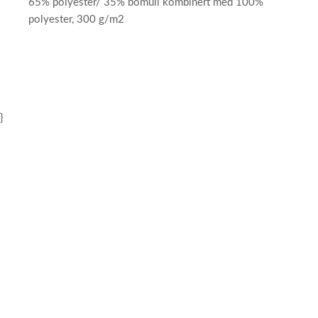
65% polyester/ 35% bomull kombinert med 100%
polyester, 300 g/m2
}