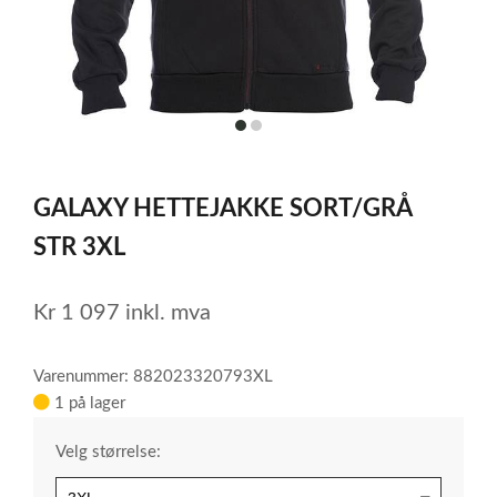
item
item
0
1
Item
1
GALAXY HETTEJAKKE SORT/GRÅ
of
2
STR 3XL
Kr
1 097
inkl. mva
Varenummer: 882023320793XL
1 på lager
Velg størrelse: