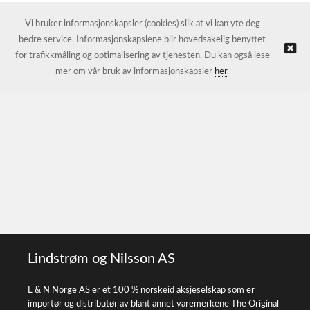
Vi bruker informasjonskapsler (cookies) slik at vi kan yte deg
bedre service. Informasjonskapslene blir hovedsakelig benyttet
for trafikkmåling og optimalisering av tjenesten. Du kan også lese
mer om vår bruk av informasjonskapsler
her
.
Lindstrøm og Nilsson AS
L & N Norge AS er et 100 % norskeid aksjeselskap som er
importør og distributør av blant annet varemerkene The Original