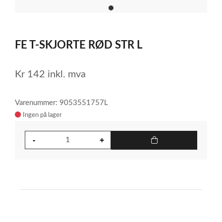
item
0
Item
1
FE T-SKJORTE RØD STR L
of
1
Kr
142
inkl. mva
Varenummer: 9053551757L
Ingen på lager