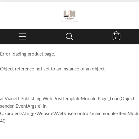
0
Error loading product page.
Object reference not set to an instance of an object.
at Vianett.Publishing.Web.PostTemplateModule.Page_Load(Object
sender, EventArgs e) in
C:\projects\frigg\Website\Web\usercontrol\mainmodule\ItemModul
40