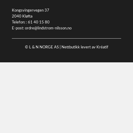
Kongsvingervegen 37
2040 Kløfta
Telefon: :
61 40 15 80
E-post:
ordre@lindstrom-nilsson.no
© L & N NORGE AS |
Nettbutikk levert av Kréatif