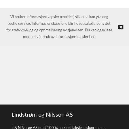
Vi bruker informasjonskapsler (cookies) slik at vi kan yte deg
bedre service. Informasjonskapslene blir hovedsakelig benyttet
for trafikkmåling og optimalisering av tjenesten. Du kan også lese
mer om vår bruk av informasjonskapsler
her
.
Lindstrøm og Nilsson AS
L & N Norge AS er et 100 % norskeid aksjeselskap som er