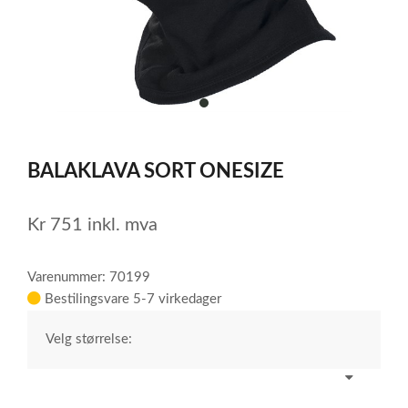
item
0
Item
1
BALAKLAVA SORT ONESIZE
of
1
Kr
751
inkl. mva
Varenummer: 70199
Bestilingsvare 5-7 virkedager
Velg størrelse: