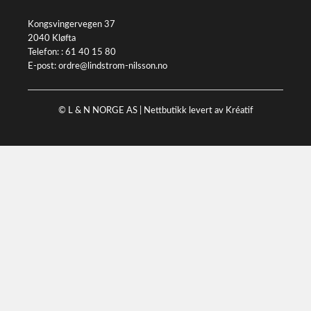
Kongsvingervegen 37
2040 Kløfta
Telefon: :
61 40 15 80
E-post:
ordre@lindstrom-nilsson.no
© L & N NORGE AS |
Nettbutikk levert av Kréatif