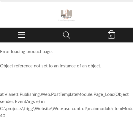
0
Error loading product page.
Object reference not set to an instance of an object.
at Vianett.Publishing.Web.PostTemplateModule.Page_Load(Object
sender, EventArgs e) in
C:\projects\frigg\Website\Web\usercontrol\mainmodule\ItemModul
40