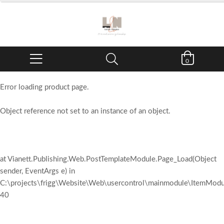
0
Error loading product page.
Object reference not set to an instance of an object.
at Vianett.Publishing.Web.PostTemplateModule.Page_Load(Object
sender, EventArgs e) in
C:\projects\frigg\Website\Web\usercontrol\mainmodule\ItemModul
40