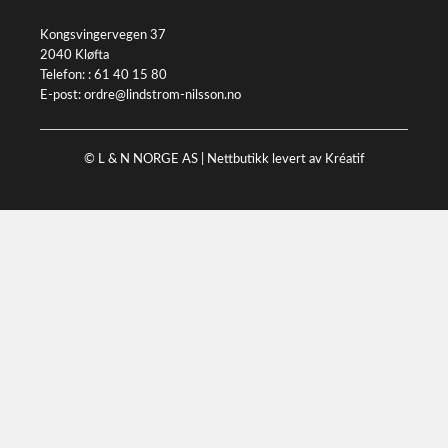
Kongsvingervegen 37
2040 Kløfta
Telefon: :
61 40 15 80
E-post:
ordre@lindstrom-nilsson.no
© L & N NORGE AS |
Nettbutikk levert av Kréatif