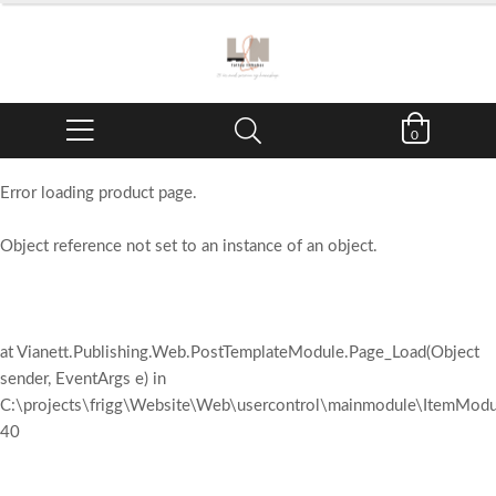
0
Error loading product page.
Object reference not set to an instance of an object.
at Vianett.Publishing.Web.PostTemplateModule.Page_Load(Object
sender, EventArgs e) in
C:\projects\frigg\Website\Web\usercontrol\mainmodule\ItemModul
40