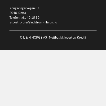
Kongsvingervegen 37
2040 Kløfta
Telefon: :
61 40 15 80
E-post:
ordre@lindstrom-nilsson.no
© L & N NORGE AS |
Nettbutikk levert av Kréatif