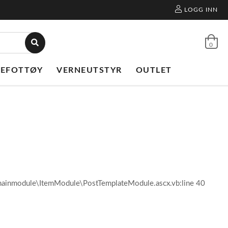
LOGG INN
0
NEFOTTØY
VERNEUTSTYR
OUTLET
l\mainmodule\ItemModule\PostTemplateModule.ascx.vb:line 40