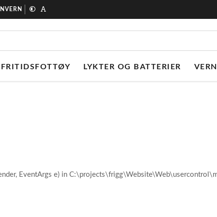
ONVERN
FRITIDSFOTTØY
LYKTER OG BATTERIER
VER
ender, EventArgs e) in C:\projects\frigg\Website\Web\usercontro