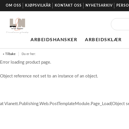
OM OSS
KJØPSVILKÅR
KONTAKT OSS
NYHETSARKIV
PERS
ARBEIDSHANSKER
ARBEIDSKLÆR
« Tilbake
Du er her:
Error loading product page.
Object reference not set to an instance of an object.
at Vianett.Publishing.Web.PostTemplateModule.Page_Load(Object s