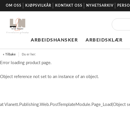
OM OSS
KJØPSVILKÅR
KONTAKT OSS
NYHETSARKIV
PERS
ARBEIDSHANSKER
ARBEIDSKLÆR
« Tilbake
Du er her:
Error loading product page.
Object reference not set to an instance of an object.
at Vianett.Publishing.Web.PostTemplateModule.Page_Load(Object s