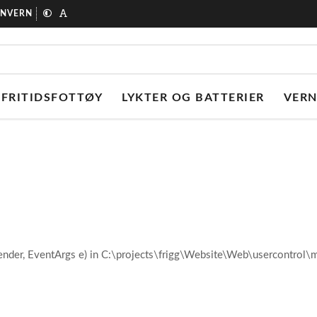
ONVERN
FRITIDSFOTTØY
LYKTER OG BATTERIER
VER
ender, EventArgs e) in C:\projects\frigg\Website\Web\usercontro