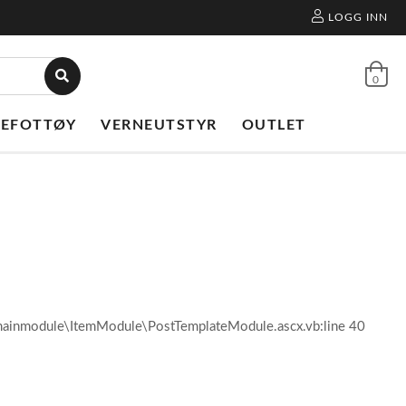
LOGG INN
0
NEFOTTØY
VERNEUTSTYR
OUTLET
l\mainmodule\ItemModule\PostTemplateModule.ascx.vb:line 40