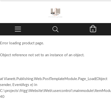
0
Error loading product page.
Object reference not set to an instance of an object.
at Vianett.Publishing.Web.PostTemplateModule.Page_Load(Object
sender, EventArgs e) in
C:\projects\frigg\Website\Web\usercontrol\mainmodule\ItemModul
40