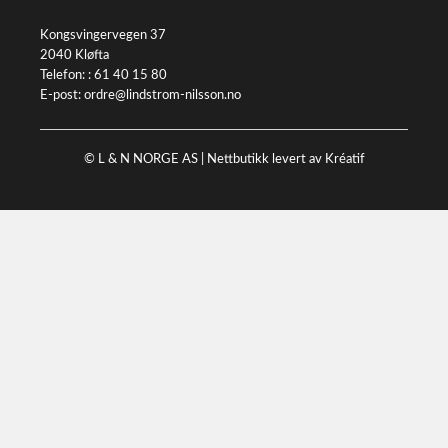
Kongsvingervegen 37
2040 Kløfta
Telefon: :
61 40 15 80
E-post:
ordre@lindstrom-nilsson.no
© L & N NORGE AS |
Nettbutikk levert av Kréatif