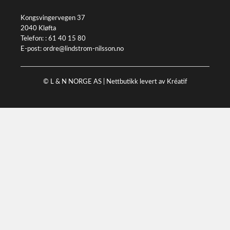
Kongsvingervegen 37
2040 Kløfta
Telefon: :
61 40 15 80
E-post:
ordre@lindstrom-nilsson.no
© L & N NORGE AS |
Nettbutikk levert av Kréatif