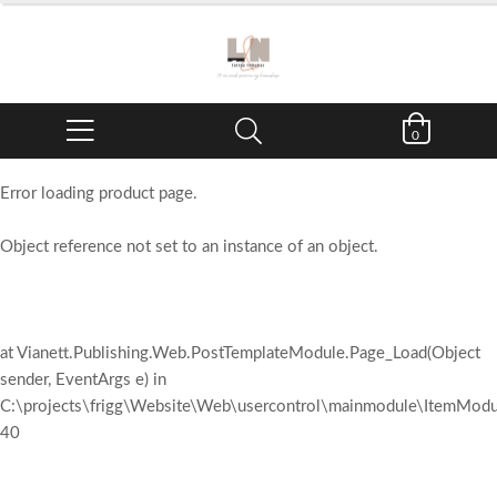
0
Error loading product page.
Object reference not set to an instance of an object.
at Vianett.Publishing.Web.PostTemplateModule.Page_Load(Object
sender, EventArgs e) in
C:\projects\frigg\Website\Web\usercontrol\mainmodule\ItemModul
40