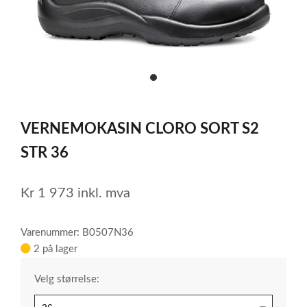
item
0
Item
1
VERNEMOKASIN CLORO SORT S2
of
1
STR 36
Kr
1 973
inkl. mva
Varenummer: B0507N36
2 på lager
Velg størrelse: