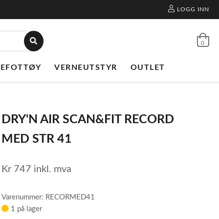
LOGG INN
0
NEFOTTØY
VERNEUTSTYR
OUTLET
DRY'N AIR SCAN&FIT RECORD
MED STR 41
Kr
747
inkl. mva
Varenummer: RECORMED41
1 på lager