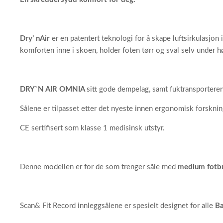
Dry’ nAir
er en patentert teknologi for å skape luftsirkulasjon 
komforten inne i skoen, holder foten tørr og sval selv under 
DRY`N AIR OMNIA
sitt
gode dempelag, samt fuktransporteren
Sålene er tilpasset etter det nyeste innen ergonomisk forsknin
CE sertifisert som klasse 1 medisinsk utstyr.
Denne modellen er for de som trenger såle med
medium
fotb
Scan& Fit Record innleggsålene er spesielt designet for alle
B