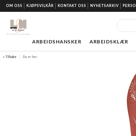
OM OSS
KJØPSVILKÅR
KONTAKT OSS
NYHETSARKIV
PERS
ARBEIDSHANSKER
ARBEIDSKLÆR
« Tilbake
Du er her: