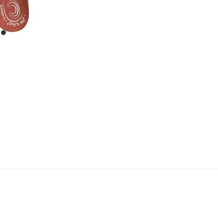
item
0