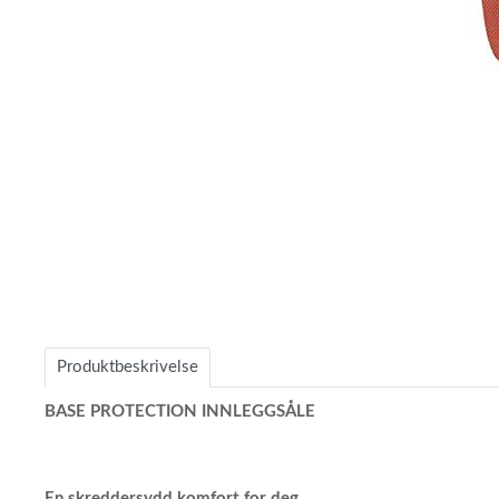
Item
1
of
1
Produktbeskrivelse
BASE PROTECTION
INNLEGGSÅLE
En skreddersydd komfort for deg.