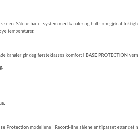
i skoen. Sålene har et system med kanaler og hull som gjør at fuktighe
høye temperaturer.
de kanaler gir deg førsteklasses komfort i
BASE PROTECTION
vern
g.
ue.
ase
Protection
modellene i Record-line sålene er tilpasset etter det