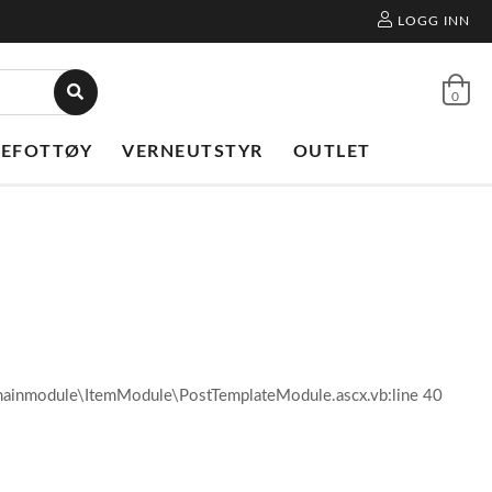
LOGG INN
0
NEFOTTØY
VERNEUTSTYR
OUTLET
l\mainmodule\ItemModule\PostTemplateModule.ascx.vb:line 40