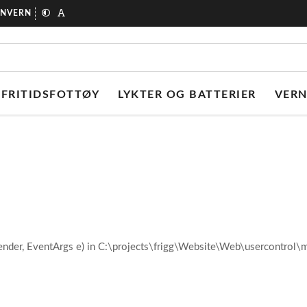
ONVERN
FRITIDSFOTTØY
LYKTER OG BATTERIER
VER
ender, EventArgs e) in C:\projects\frigg\Website\Web\usercontro