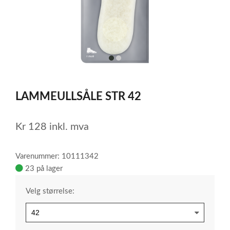
item
item
0
1
Item
1
LAMMEULLSÅLE STR 42
of
2
Kr
128
inkl. mva
Varenummer: 10111342
23 på lager
Velg størrelse: