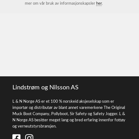
mer om vår bruk av informasjonskapsler
her
.
Lindstrøm og Nilsson AS
L & N Norge AS er et 100 % norskeid aksjeselskap som er
importør og distributør av blant annet varemerkene The Original
Muck Boot Company, Pollyboot, Sir Safety og Safety Jogger. L &
N Norge AS besitter meget lang og bred erfaring innenfor fottøy
og verneutstyrsbransjen.