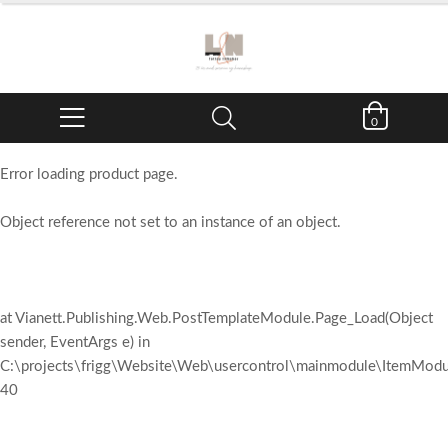
0
Error loading product page.
Object reference not set to an instance of an object.
at Vianett.Publishing.Web.PostTemplateModule.Page_Load(Object
sender, EventArgs e) in
C:\projects\frigg\Website\Web\usercontrol\mainmodule\ItemModul
40