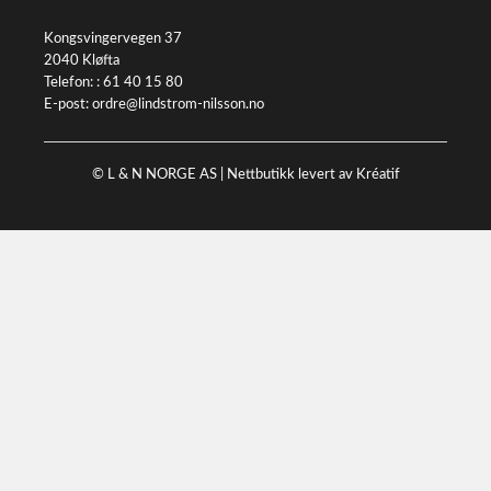
Kongsvingervegen 37
2040 Kløfta
Telefon: :
61 40 15 80
E-post:
ordre@lindstrom-nilsson.no
© L & N NORGE AS |
Nettbutikk levert av Kréatif