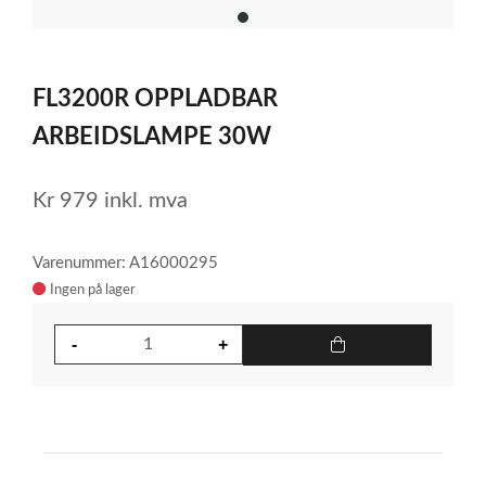
item
0
Item
1
FL3200R OPPLADBAR
of
1
ARBEIDSLAMPE 30W
Kr
979
inkl. mva
Varenummer: A16000295
Ingen på lager