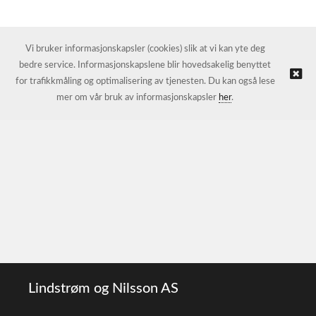
Vi bruker informasjonskapsler (cookies) slik at vi kan yte deg
bedre service. Informasjonskapslene blir hovedsakelig benyttet
for trafikkmåling og optimalisering av tjenesten. Du kan også lese
mer om vår bruk av informasjonskapsler
her
.
Lindstrøm og Nilsson AS