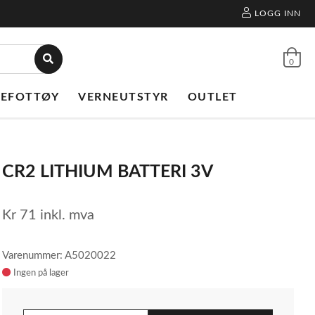
LOGG INN
0
NEFOTTØY
VERNEUTSTYR
OUTLET
CR2 LITHIUM BATTERI 3V
Kr
71
inkl. mva
Varenummer: A5020022
Ingen på lager