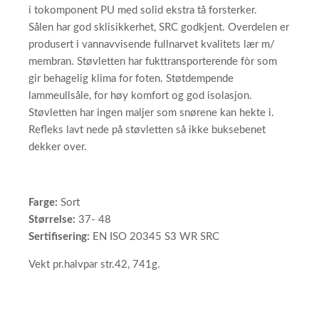
i tokomponent PU med solid ekstra tå forsterker.
Sålen har god sklisikkerhet, SRC godkjent. Overdelen er
produsert i vannavvisende fullnarvet kvalitets lær m/
membran. Støvletten har fukttransporterende fòr som
gir behagelig klima for foten. Støtdempende
lammeullsåle, for høy komfort og god isolasjon.
Støvletten har ingen maljer som snørene kan hekte i.
Refleks lavt nede på støvletten så ikke buksebenet
dekker over.
Farge:
Sort
Størrelse:
37- 48
Sertifisering:
EN ISO 20345 S3 WR SRC
Vekt pr.halvpar str.42, 741g.