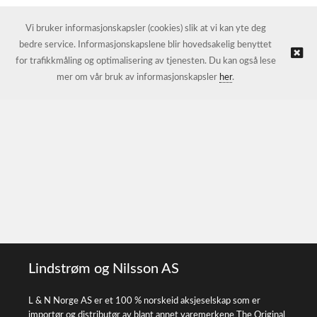
Vi bruker informasjonskapsler (cookies) slik at vi kan yte deg
bedre service. Informasjonskapslene blir hovedsakelig benyttet
for trafikkmåling og optimalisering av tjenesten. Du kan også lese
mer om vår bruk av informasjonskapsler
her
.
Lindstrøm og Nilsson AS
L & N Norge AS er et 100 % norskeid aksjeselskap som er
importør og distributør av blant annet varemerkene The Original