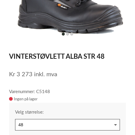
item
item
item
0
1
2
Item
1
VINTERSTØVLETT ALBA STR 48
of
3
Kr
3 273
inkl. mva
Varenummer: C5148
Ingen på lager
Velg størrelse: