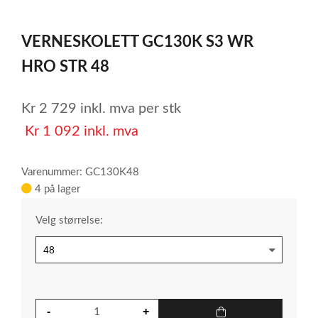
0
1
2
3
Item
1
VERNESKOLETT GC130K S3 WR
of
4
HRO STR 48
Kr
2 729
inkl. mva
per stk
Kr
1 092
inkl. mva
Varenummer: GC130K48
4 på lager
Velg størrelse: